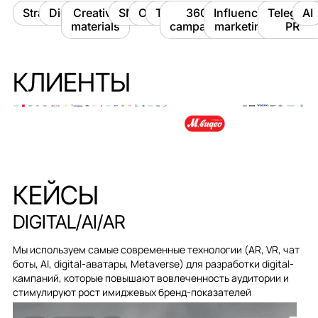
Strategy
Digital
Creative
SMM
OLV
TV
360°
Influencer
Telegram
AI
materials
campaigns
marketing
PR
КЛИЕНТЫ
КЕЙСЫ
DIGITAL/AI/AR
Мы используем самые современные технологии (AR, VR, чат
боты, AI, digital-аватары, Metaverse) для разработки digital-
кампаний, которые повышают вовлеченность аудитории и
стимулируют рост имиджевых бренд-показателей